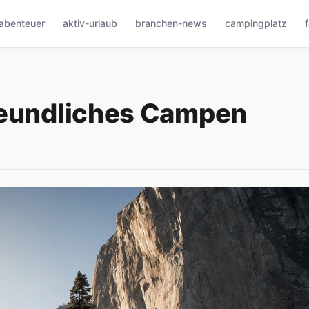
abenteuer
aktiv-urlaub
branchen-news
campingplatz
reundliches Campen