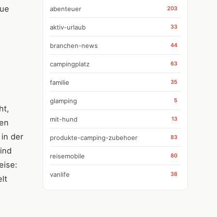
eue
abenteuer
203
aktiv-urlaub
33
branchen-news
44
campingplatz
63
familie
35
glamping
5
ht,
mit-hund
13
ten
in der
produkte-camping-zubehoer
83
ind
reisemobile
80
eise:
vanlife
38
lt