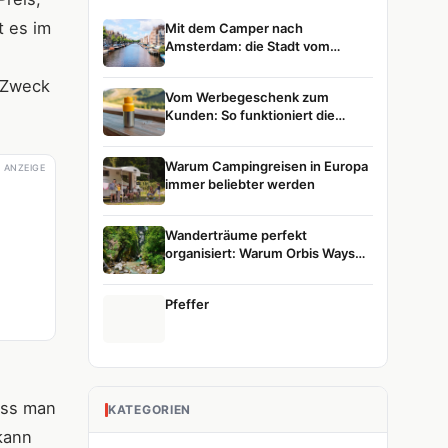
t es im
Mit dem Camper nach
Amsterdam: die Stadt vom
Wasser aus entdecken
m Zweck
Vom Werbegeschenk zum
Kunden: So funktioniert die
Customer Journey
Warum Campingreisen in Europa
ANZEIGE
immer beliebter werden
Wanderträume perfekt
organisiert: Warum Orbis Ways
die erste Wahl für Naturreisen ist
Pfeffer
ass man
KATEGORIEN
kann