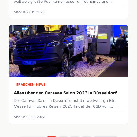
weltweit größte Publikumsmesse für Tourismus und
Freizeit. Im Jahr 2022 findet die Messe vom 15. bis zum
Markus
27.09.2023
23. Januar statt. In unserem Newsfeed findet ihr alle
wichtigen Informationen zur Messe.
BRANCHEN-NEWS
Alles über den Caravan Salon 2023 in Düsseldorf
Der Caravan Salon in Düsseldorf ist die weltweit größte
Messe für mobiles Reisen. 2023 findet der CSD vom
25.08.2023 - 03.09.2023 statt
Markus
02.08.2023