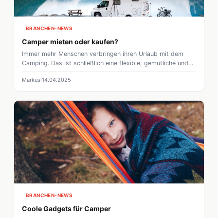
BRANCHEN-NEWS
Camper mieten oder kaufen?
Immer mehr Menschen verbringen ihren Urlaub mit dem
Camping. Das ist schließlich eine flexible, gemütliche und
unabhängige Urlaubsart. Nach einigen Urlauben stellt man
Markus
14.04.2025
sich aber dann die Frage Wohnmobil oder Wohnwagen
mieten oder kaufen?
BRANCHEN-NEWS
Coole Gadgets für Camper