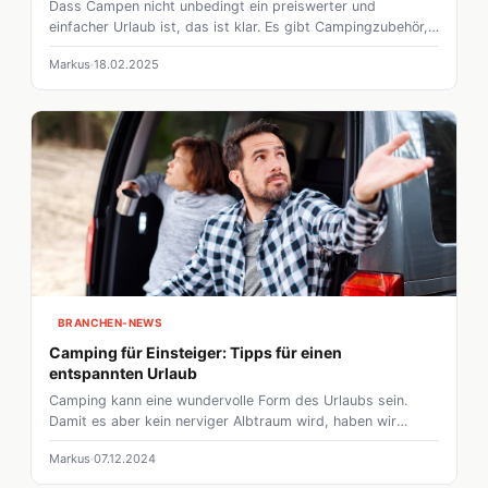
Dass Campen nicht unbedingt ein preiswerter und
einfacher Urlaub ist, das ist klar. Es gibt Campingzubehör,
das viele als unnötig oder sinnlos bezeichnen. Es gibt
Markus
18.02.2025
jedoch auch Dinge, die nicht notwendig sind, aber trotzdem
deinen Campingalltag aufwerten. Wir stellen euch coole
Gadgets vor, die Camperherzen höher schlagen lassen.
BRANCHEN-NEWS
Camping für Einsteiger: Tipps für einen
entspannten Urlaub
Camping kann eine wundervolle Form des Urlaubs sein.
Damit es aber kein nerviger Albtraum wird, haben wir
gerade für Neulinge ein paar Tipps zusammengestellt.
Markus
07.12.2024