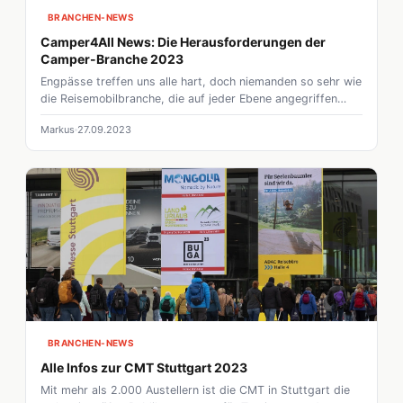
BRANCHEN-NEWS
Camper4All News: Die Herausforderungen der
Camper-Branche 2023
Engpässe treffen uns alle hart, doch niemanden so sehr wie
die Reisemobilbranche, die auf jeder Ebene angegriffen
wird. Wie die aktuelle Situation für die Camper und Caravan
Markus
27.09.2023
Branche 2023 aus Sicht des CIVD aussieht, haben wir hier
für euch zusammengefasst.
BRANCHEN-NEWS
Alle Infos zur CMT Stuttgart 2023
Mit mehr als 2.000 Austellern ist die CMT in Stuttgart die