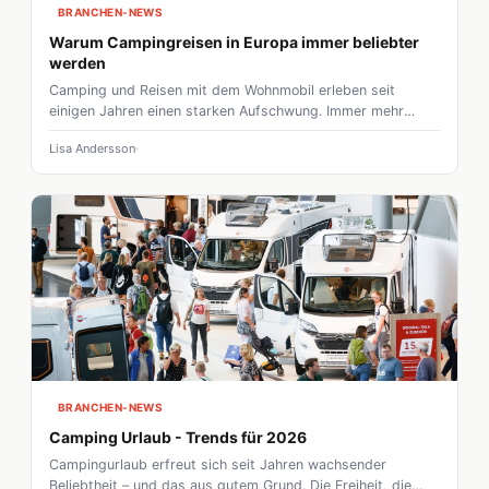
BRANCHEN-NEWS
Warum Campingreisen in Europa immer beliebter
werden
Camping und Reisen mit dem Wohnmobil erleben seit
einigen Jahren einen starken Aufschwung. Immer mehr
Menschen entscheiden sich bewusst für flexible
Lisa Andersson
Urlaubsformen, die Natur, Freiheit und Unabhängigkeit
miteinander verbinden. Besonders in Europa wächst das
Interesse an individuellen Reisen, bei denen spontane
Routen und persönliche Erlebnisse im Mittelpunkt stehen.
BRANCHEN-NEWS
Camping Urlaub - Trends für 2026
Campingurlaub erfreut sich seit Jahren wachsender
Beliebtheit – und das aus gutem Grund. Die Freiheit, die