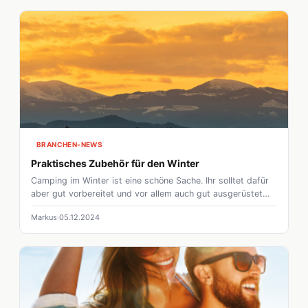
BRANCHEN-NEWS
Praktisches Zubehör für den Winter
Camping im Winter ist eine schöne Sache. Ihr solltet dafür
aber gut vorbereitet und vor allem auch gut ausgerüstet
sein. Was es für nützliche Tools gibt, zeigen wir euch in
Markus
05.12.2024
diesem Beitrag.