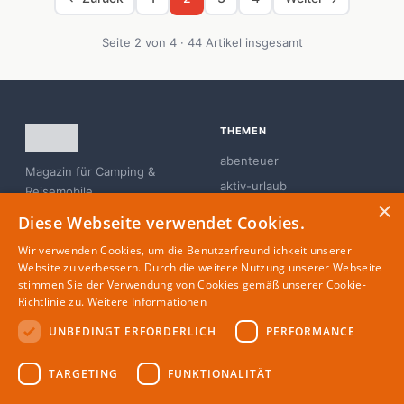
Seite 2 von 4 · 44 Artikel insgesamt
THEMEN
abenteuer
Magazin für Camping &
aktiv-urlaub
Reisemobile
×
branchen-news
Diese Webseite verwendet Cookies.
campingplatz
Wir verwenden Cookies, um die Benutzerfreundlichkeit unserer
familie
Website zu verbessern. Durch die weitere Nutzung unserer Webseite
stimmen Sie der Verwendung von Cookies gemäß unserer Cookie-
glamping
Richtlinie zu.
Weitere Informationen
UNBEDINGT ERFORDERLICH
PERFORMANCE
MAGAZIN
RECHTLICHES
TARGETING
FUNKTIONALITÄT
Partner
Impressum
Redaktion
Datenschutz