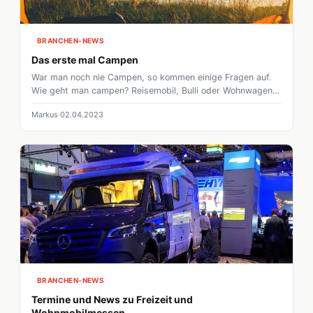
BRANCHEN-NEWS
Das erste mal Campen
War man noch nie Campen, so kommen einige Fragen auf.
Wie geht man campen? Reisemobil, Bulli oder Wohnwagen?
Wohin geht die Reise überhaupt? Und das Wichtigste
Markus
02.04.2023
natürlich: Was muss man beachten? Damit der erste
Campingurlaub reibungslos verläuft, haben wir euch das
wichtigste zusammengefasst.
BRANCHEN-NEWS
Termine und News zu Freizeit und
Wohnmobilmessen