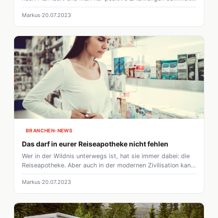
doch dass die Realität anders aussieht, weiß jeder.
Markus
20.07.2023
Besonders wer Kinder hat muss mit kleineren
Schürfwunden & Co. rechnen.
BRANCHEN-NEWS
Das darf in eurer Reiseapotheke nicht fehlen
Wer in der Wildnis unterwegs ist, hat sie immer dabei: die
Reiseapotheke. Aber auch in der modernen Zivilisation kann
es nie schaden, auf alles vorbereitet zu sein. Nicht immer
Markus
20.07.2023
ist eine Apotheke in der Nähe. Wir sagen euch, was ihr
dabei haben solltet.