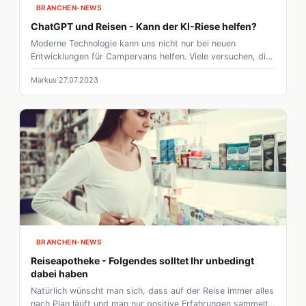
BRANCHEN-NEWS
ChatGPT und Reisen - Kann der KI-Riese helfen?
Moderne Technologie kann uns nicht nur bei neuen
Entwicklungen für Campervans helfen. Viele versuchen, die
Fortschritte in KI-Technologie für alle möglichen Zwecke zu
Markus
27.07.2023
nutzen. Kann ChatGPT auch Campern helfen?
BRANCHEN-NEWS
Reiseapotheke - Folgendes solltet Ihr unbedingt
dabei haben
Natürlich wünscht man sich, dass auf der Reise immer alles
nach Plan läuft und man nur positive Erfahrungen sammelt,