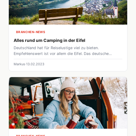
Monate.
BRANCHEN-NEWS
Alles rund um Camping in der Eifel
Deutschland hat für Reiselustige viel zu bieten.
Empfehlenswert ist vor allem die Eifel. Das deutsche
Mittelgebirge beherbergt nicht nur schöne Natur, sondern
Markus
13.02.2023
auch viele schöne Städte. Auf dieser Übersichtsseite zeigen
wir euch die schönsten Campingplätze, Ausflugsziele und
vieles mehr, was es in der Eifel zu sehen gibt.