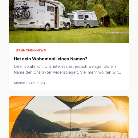
BRANCHEN-NEWS
Hat dein Wohnmobil einen Namen?
Oder so ähnlich. Uns interessiert jedoch weniger als ein
Name den Charakter widerspiegelt. Viel mehr wollten wir
wissen, ob und wie ihr eure Camper benennt. Wollt ihr
Markus
07.06.2023
wissen, welche Namen unter den Top 5 gelandet sind?