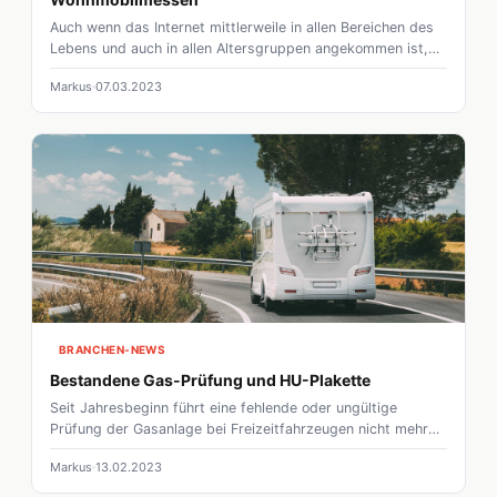
Auch wenn das Internet mittlerweile in allen Bereichen des
Lebens und auch in allen Altersgruppen angekommen ist,
informieren sich gerade, wenn es um den Kauf eines
Markus
07.03.2023
Reisemobils geht, viele immer noch auf einer der vielen
Messen. Während regional die Händler ein bis zweimal im
Jahr eine sogenannte "Hausmesse" durchführen, gehören
CMT in Stuttgart oder der Caravan Salon in Düsseldorf zu
den größten Events weltweit.
BRANCHEN-NEWS
Bestandene Gas-Prüfung und HU-Plakette
Seit Jahresbeginn führt eine fehlende oder ungültige
Prüfung der Gasanlage bei Freizeitfahrzeugen nicht mehr
zur Verweigerung der HU-Plakette. Das vorübergehende
Markus
13.02.2023
Aussetzen der bisherigen Regelung bis zum 1. Januar 2023
geht aus der neuen Richtlinie zur Hauptuntersuchung vom