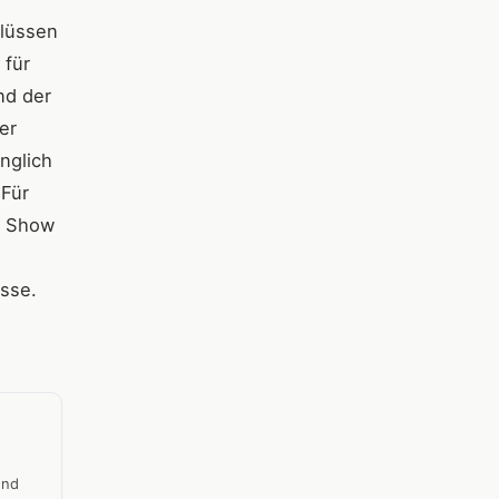
lüssen
 für
nd der
er
nglich
 Für
n Show
isse.
und