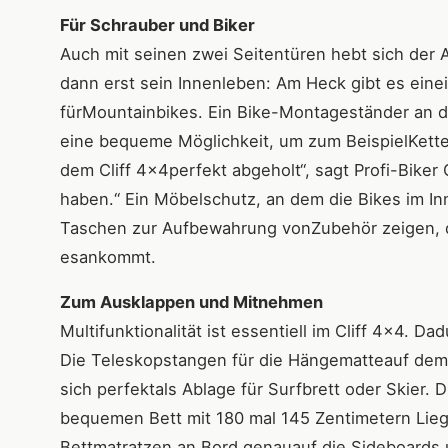
Für Schrauber und Biker
Auch mit seinen zwei Seitentüren hebt sich der
dann erst sein Innenleben: Am Heck gibt es ein
fürMountainbikes. Ein Bike-Montageständer an de
eine bequeme Möglichkeit, um zum BeispielKetten
dem Cliff 4x4perfekt abgeholt“, sagt Profi-Biker
haben.“ Ein Möbelschutz, an dem die Bikes im I
Taschen zur Aufbewahrung vonZubehör zeigen, d
esankommt.
Zum Ausklappen und Mitnehmen
Multifunktionalität ist essentiell im Cliff 4x4.
Die Teleskopstangen für die Hängematteauf dem
sich perfektals Ablage für Surfbrett oder Skier
bequemen Bett mit 180 mal 145 Zentimetern Lieg
Bettmatratzen an Bord genauauf die Sideboards u