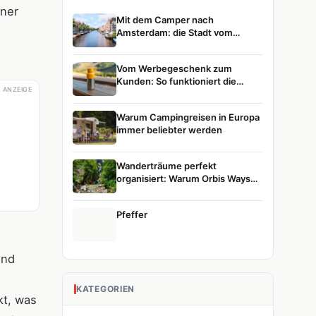
iner
Mit dem Camper nach
Amsterdam: die Stadt vom
Wasser aus entdecken
Vom Werbegeschenk zum
Kunden: So funktioniert die
ANZEIGE
Customer Journey
Warum Campingreisen in Europa
immer beliebter werden
Wanderträume perfekt
organisiert: Warum Orbis Ways
die erste Wahl für Naturreisen ist
Pfeffer
und
KATEGORIEN
kt, was