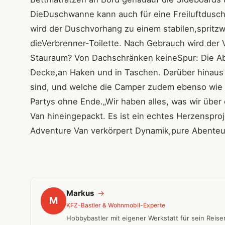
DieDuschwanne kann auch für eine Freiluftdus
wird der Duschvorhang zu einem stabilen,spritzw
dieVerbrenner-Toilette. Nach Gebrauch wird der 
Stauraum? Von Dachschränken keineSpur: Die Abe
Decke,an Haken und in Taschen. Darüber hinaus 
sind, und welche die Camper zudem ebenso wie 
Partys ohne Ende.„Wir haben alles, was wir übe
Van hineingepackt. Es ist ein echtes Herzenspro
Adventure Van verkörpert Dynamik,pure Abenteuer
Markus
→
M
KFZ-Bastler & Wohnmobil-Experte
Hobbybastler mit eigener Werkstatt für sein Reis