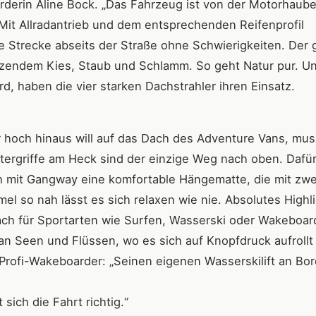
oarderin Aline Bock. „Das Fahrzeug ist von der Motorhaube
 Mit Allradantrieb und dem entsprechenden Reifenprofil
e Strecke abseits der Straße ohne Schwierigkeiten. Der 
tzendem Kies, Staub und Schlamm. So geht Natur pur. U
d, haben die vier starken Dachstrahler ihren Einsatz.
r hoch hinaus will auf das Dach des Adventure Vans, mus
ettergriffe am Heck sind der einzige Weg nach oben. Dafü
 mit Gangway eine komfortable Hängematte, die mit zwe
l so nah lässt es sich relaxen wie nie. Absolutes Highl
ach für Sportarten wie Surfen, Wasserski oder Wakeboar
 an Seen und Flüssen, wo es sich auf Knopfdruck aufrollt
, Profi-Wakeboarder: „Seinen eigenen Wasserskilift an Bo
ich die Fahrt richtig.“