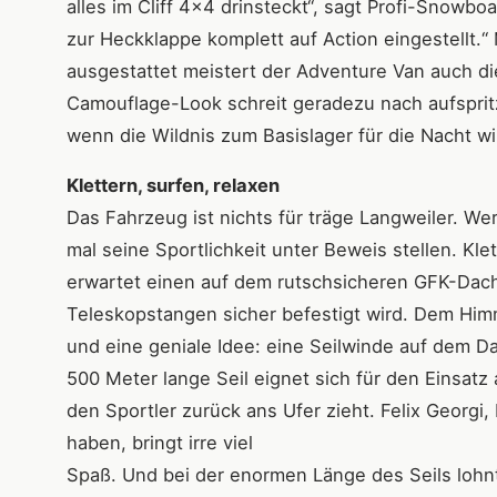
alles im Cliff 4x4 drinsteckt“, sagt Profi-Snowb
zur Heckklappe komplett auf Action eingestellt.“
ausgestattet meistert der Adventure Van auch di
Camouflage-Look schreit geradezu nach aufspri
wenn die Wildnis zum Basislager für die Nacht wir
Klettern, surfen, relaxen
Das Fahrzeug ist nichts für träge Langweiler. We
mal seine Sportlichkeit unter Beweis stellen. Kl
erwartet einen auf dem rutschsicheren GFK-Dach
Teleskopstangen sicher befestigt wird. Dem Himme
und eine geniale Idee: eine Seilwinde auf dem D
500 Meter lange Seil eignet sich für den Einsatz
den Sportler zurück ans Ufer zieht. Felix Georgi
haben, bringt irre viel
Spaß. Und bei der enormen Länge des Seils lohnt s