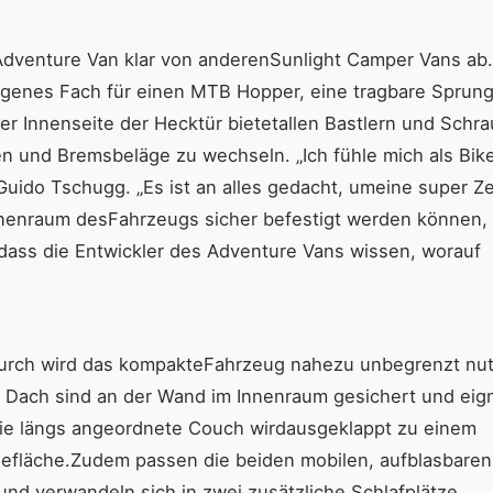
 Adventure Van klar von anderenSunlight Camper Vans ab
eigenes Fach für einen MTB Hopper, eine tragbare Sprun
r Innenseite der Hecktür bietetallen Bastlern und Schr
 und Bremsbeläge zu wechseln. „Ich fühle mich als Bike
 Guido Tschugg. „Es ist an alles gedacht, umeine super Ze
nnenraum desFahrzeugs sicher befestigt werden können,
ass die Entwickler des Adventure Vans wissen, worauf
 Dadurch wird das kompakteFahrzeug nahezu unbegrenzt nut
 Dach sind an der Wand im Innenraum gesichert und eig
. Die längs angeordnete Couch wirdausgeklappt zu einem
efläche.Zudem passen die beiden mobilen, aufblasbaren
nd verwandeln sich in zwei zusätzliche Schlafplätze.