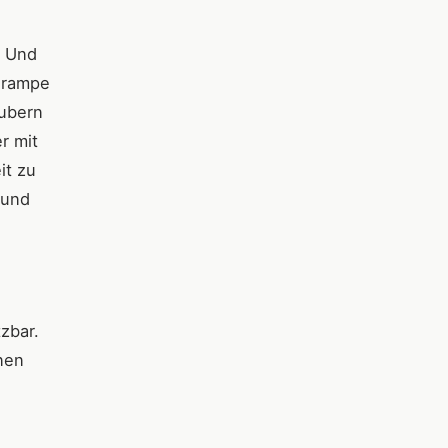
. Und
grampe
aubern
r mit
it zu
 und
zbar.
nen