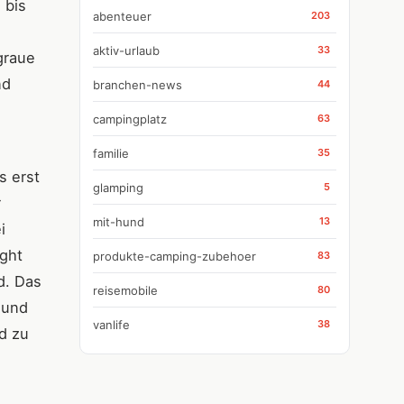
 bis
abenteuer
203
aktiv-urlaub
33
graue
nd
branchen-news
44
campingplatz
63
familie
35
s erst
glamping
5
r
mit-hund
13
i
ight
produkte-camping-zubehoer
83
d. Das
reisemobile
80
 und
vanlife
38
rd zu