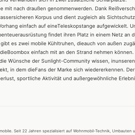
che mit nach draußen genommenwerden. Dank Reißversch
assersicheren Korpus und dient zugleich als Sichtschutz
Vorhang einfach auf eineTeleskopstange aufgewickelt. U
nteuerausrüstung findet ihren Platz in einem Netz an d
gibt es zwei mobile Kühltruhen, dieauch von außen zugä
dieBoombox einfach mit an den Strand nehmen können.
r die Wünsche der Sunlight-Community wissen, inunsere
jekt, in dem dieFans der Marke sich wiedererkennen. Der
lust, sportliche Aktivität und außergewöhnliche Erlebn
emobile. Seit 22 Jahren spezialisiert auf Wohnmobil-Technik, Umbauten 