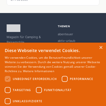
THEMEN
abenteuer
Magazin für Camping &
aktiv-urlaub
Reisemobile
×
branchen-news
Diese Webseite verwendet Cookies.
campingplatz
Wir verwenden Cookies, um die Benutzerfreundlichkeit unserer
familie
Website zu verbessern. Durch die weitere Nutzung unserer Webseite
stimmen Sie der Verwendung von Cookies gemäß unserer Cookie-
glamping
Richtlinie zu.
Weitere Informationen
UNBEDINGT ERFORDERLICH
PERFORMANCE
MAGAZIN
RECHTLICHES
TARGETING
FUNKTIONALITÄT
Partner
Impressum
Redaktion
Datenschutz
UNKLASSIFIZIERTE
Autoren