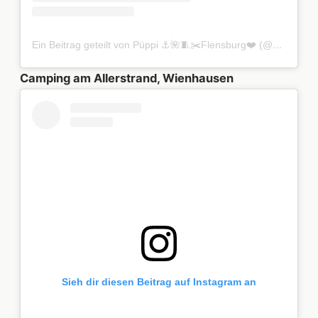
Ein Beitrag geteilt von Püppi ⚓️🌺🧵✂️Flensburg❤️ (@pueppi)
Camping am Allerstrand, Wienhausen
Sieh dir diesen Beitrag auf Instagram an