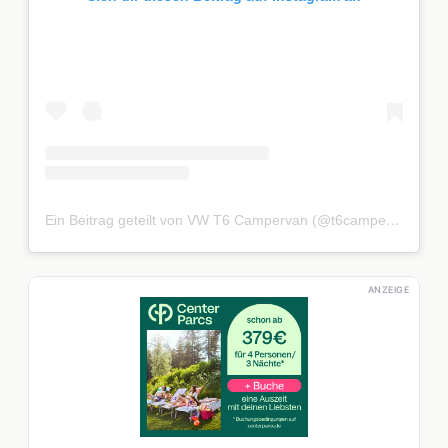
Ein Beitrag geteilt von VW T6 Campervan (@t6campervan)
ANZEIGE