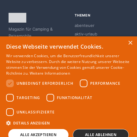
THEMEN
abenteuer
Magazin für Camping &
aktiv-urlaub
Reisemobile
×
branchen-news
Diese Webseite verwendet Cookies.
campingplatz
Wir verwenden Cookies, um die Benutzerfreundlichkeit unserer
familie
Website zu verbessern. Durch die weitere Nutzung unserer Webseite
stimmen Sie der Verwendung von Cookies gemäß unserer Cookie-
glamping
Richtlinie zu.
Weitere Informationen
UNBEDINGT ERFORDERLICH
PERFORMANCE
MAGAZIN
RECHTLICHES
TARGETING
FUNKTIONALITÄT
Partner
Impressum
Redaktion
Datenschutz
UNKLASSIFIZIERTE
Autoren
DETAILS ANZEIGEN
ALLE AKZEPTIEREN
ALLE ABLEHNEN