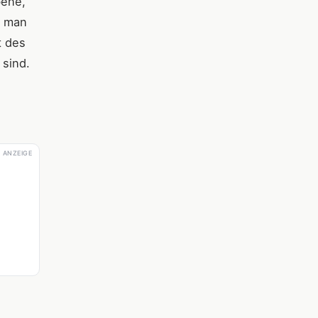
bene,
n man
t des
 sind.
ANZEIGE