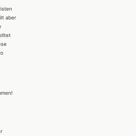
eisten
lt aber
e
lltet
ese
wo
mmen!
r