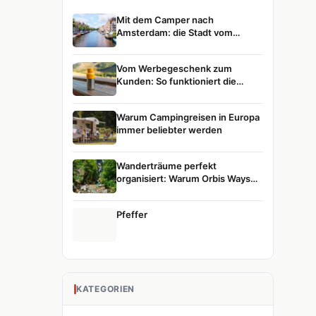
Mit dem Camper nach
Amsterdam: die Stadt vom
Wasser aus entdecken
Vom Werbegeschenk zum
Kunden: So funktioniert die
Customer Journey
Warum Campingreisen in Europa
immer beliebter werden
Wanderträume perfekt
organisiert: Warum Orbis Ways
die erste Wahl für Naturreisen ist
Pfeffer
KATEGORIEN