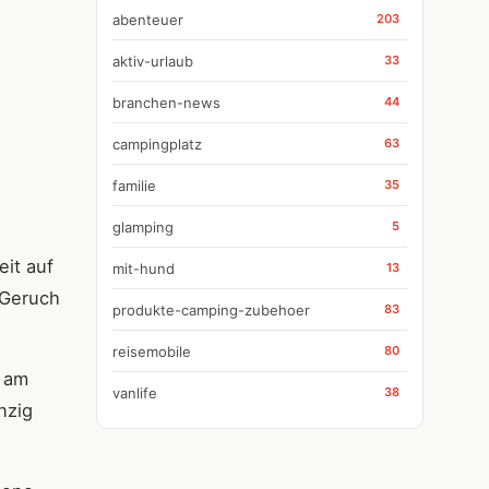
abenteuer
203
aktiv-urlaub
33
branchen-news
44
campingplatz
63
familie
35
glamping
5
eit auf
mit-hund
13
 Geruch
produkte-camping-zubehoer
83
reisemobile
80
e am
vanlife
38
nzig