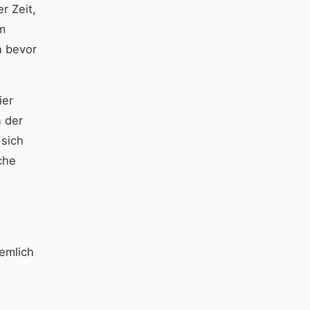
r Zeit,
m
h bevor
ier
n der
 sich
che
iemlich