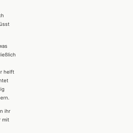
ch
üsst
 was
ießlich
 helft
htet
ig
ern.
n ihr
r mit