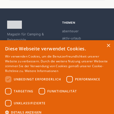
THEMEN
abenteuer
Magazin für Camping &
aktiv-urlaub
Reisemobile
×
branchen-news
Diese Webseite verwendet Cookies.
campingplatz
Wir verwenden Cookies, um die Benutzerfreundlichkeit unserer
familie
Website zu verbessern. Durch die weitere Nutzung unserer Webseite
stimmen Sie der Verwendung von Cookies gemäß unserer Cookie-
glamping
Richtlinie zu.
Weitere Informationen
UNBEDINGT ERFORDERLICH
PERFORMANCE
MAGAZIN
RECHTLICHES
TARGETING
FUNKTIONALITÄT
Partner
Impressum
Redaktion
Datenschutz
UNKLASSIFIZIERTE
Autoren
DETAILS ANZEIGEN