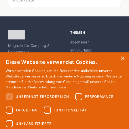
07. Jan 2026
THEMEN
abenteuer
Magazin für Camping &
aktiv-urlaub
Reisemobile
×
branchen-news
Diese Webseite verwendet Cookies.
campingplatz
Wir verwenden Cookies, um die Benutzerfreundlichkeit unserer
familie
Website zu verbessern. Durch die weitere Nutzung unserer Webseite
stimmen Sie der Verwendung von Cookies gemäß unserer Cookie-
glamping
Richtlinie zu.
Weitere Informationen
UNBEDINGT ERFORDERLICH
PERFORMANCE
MAGAZIN
RECHTLICHES
TARGETING
FUNKTIONALITÄT
Partner
Impressum
Redaktion
Datenschutz
UNKLASSIFIZIERTE
Autoren