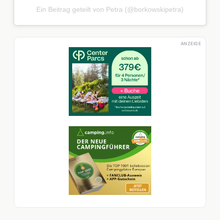
Ein Beitrag geteilt von Petra (@borkowskipetra)
ANZEIGE