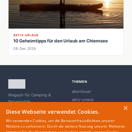
AKTIV-URLAUB
10 Geheimtipps für den Urlaub am Chiemsee
08. Dec 2024
THEMEN
abenteuer
Magazin für Camping &
aktiv-urlaub
Reisemobile
×
branchen-news
Diese Webseite verwendet Cookies.
campingplatz
Wir verwenden Cookies, um die Benutzerfreundlichkeit unserer
familie
Website zu verbessern. Durch die weitere Nutzung unserer Webseite
stimmen Sie der Verwendung von Cookies gemäß unserer Cookie-