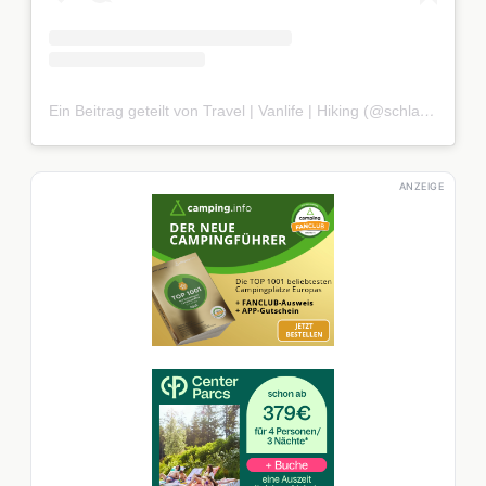
Ein Beitrag geteilt von Travel | Vanlife | Hiking (@schlafen.unter.sternen)
ANZEIGE