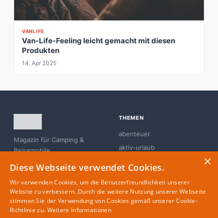
VANLIFE
Van-Life-Feeling leicht gemacht mit diesen
Produkten
14. Apr 2025
THEMEN
abenteuer
Magazin für Camping &
aktiv-urlaub
Reisemobile
×
branchen-news
Diese Webseite verwendet Cookies.
campingplatz
Wir verwenden Cookies, um die Benutzerfreundlichkeit unserer
familie
Website zu verbessern. Durch die weitere Nutzung unserer Webseite
stimmen Sie der Verwendung von Cookies gemäß unserer Cookie-
glamping
Richtlinie zu.
Weitere Informationen