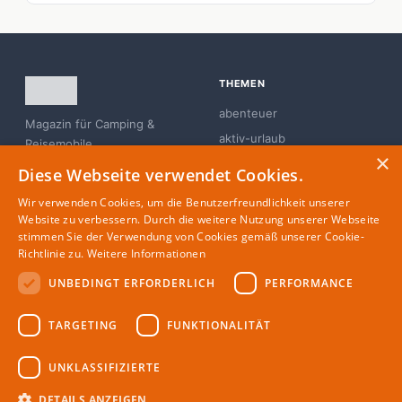
THEMEN
abenteuer
Magazin für Camping &
aktiv-urlaub
Reisemobile
×
branchen-news
Diese Webseite verwendet Cookies.
campingplatz
Wir verwenden Cookies, um die Benutzerfreundlichkeit unserer
familie
Website zu verbessern. Durch die weitere Nutzung unserer Webseite
stimmen Sie der Verwendung von Cookies gemäß unserer Cookie-
glamping
Richtlinie zu.
Weitere Informationen
UNBEDINGT ERFORDERLICH
PERFORMANCE
MAGAZIN
RECHTLICHES
TARGETING
FUNKTIONALITÄT
Partner
Impressum
Redaktion
Datenschutz
UNKLASSIFIZIERTE
Autoren
DETAILS ANZEIGEN