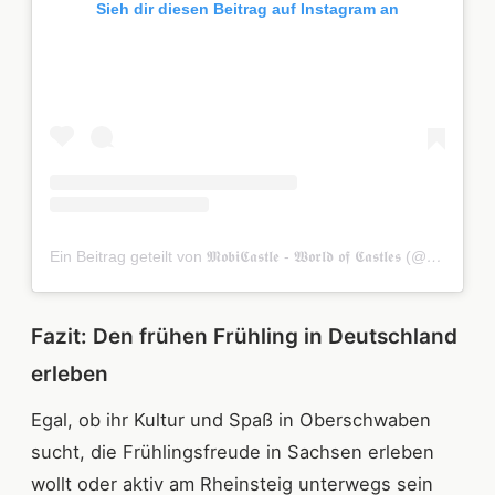
Sieh dir diesen Beitrag auf Instagram an
Ein Beitrag geteilt von 𝕸𝖔𝖇𝖎𝕮𝖆𝖘𝖙𝖑𝖊 - 𝖂𝖔𝖗𝖑𝖉 𝖔𝖋 𝕮𝖆𝖘𝖙𝖑𝖊𝖘 (@mobicastle)
Fazit: Den frühen Frühling in Deutschland
erleben
Egal, ob ihr Kultur und Spaß in Oberschwaben
sucht, die Frühlingsfreude in Sachsen erleben
wollt oder aktiv am Rheinsteig unterwegs sein