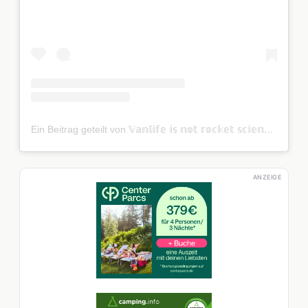
Ein Beitrag geteilt von 𝕍𝕒𝕟𝕝𝕚𝕗𝕖 𝕚𝕤 𝕟𝕠𝕥 𝕣𝕠𝕔𝕜𝕖𝕥 𝕤𝕔𝕚𝕖𝕟𝕔𝕖 (@meilentrio)
ANZEIGE