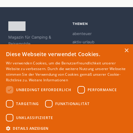
THEMEN
abenteuer
Magazin für Camping &
aktiv-urlaub
Reisemobile
×
branchen-news
Diese Webseite verwendet Cookies.
campingplatz
Wir verwenden Cookies, um die Benutzerfreundlichkeit unserer
familie
Website zu verbessern. Durch die weitere Nutzung unserer Webseite
stimmen Sie der Verwendung von Cookies gemäß unserer Cookie-
glamping
Richtlinie zu.
Weitere Informationen
UNBEDINGT ERFORDERLICH
PERFORMANCE
MAGAZIN
RECHTLICHES
TARGETING
FUNKTIONALITÄT
Partner
Impressum
Redaktion
Datenschutz
UNKLASSIFIZIERTE
Autoren
DETAILS ANZEIGEN