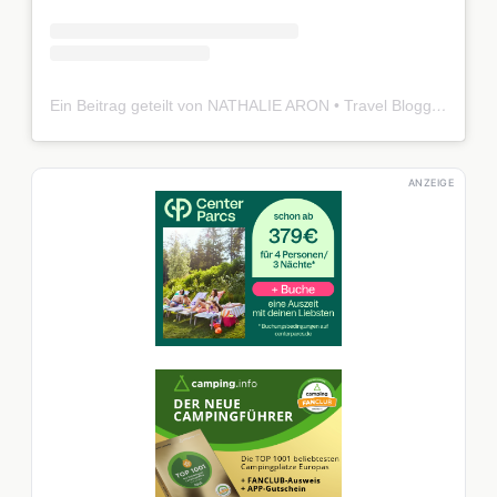
Ein Beitrag geteilt von NATHALIE ARON • Travel Blogger (@voyagefox_)
ANZEIGE