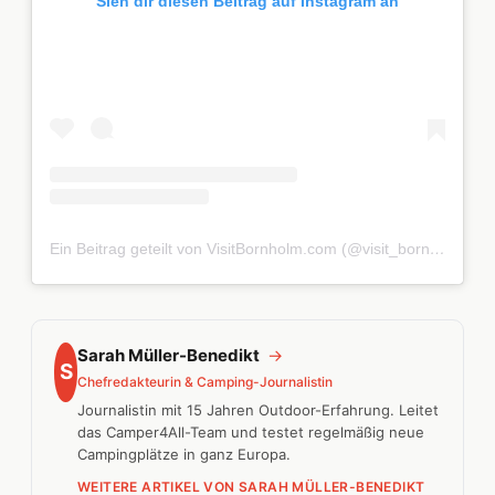
Sieh dir diesen Beitrag auf Instagram an
Ein Beitrag geteilt von VisitBornholm.com (@visit_bornholm)
Sarah Müller-Benedikt
→
S
Chefredakteurin & Camping-Journalistin
Journalistin mit 15 Jahren Outdoor-Erfahrung. Leitet
das Camper4All-Team und testet regelmäßig neue
Campingplätze in ganz Europa.
WEITERE ARTIKEL VON SARAH MÜLLER-BENEDIKT