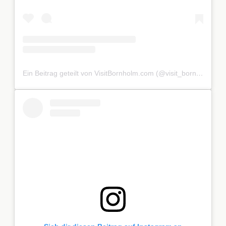
Ein Beitrag geteilt von VisitBornholm.com (@visit_bornholm)