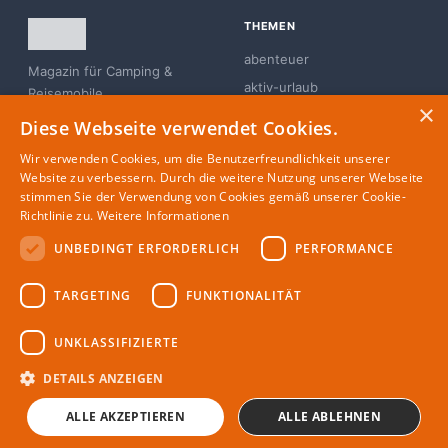
THEMEN
abenteuer
Magazin für Camping &
aktiv-urlaub
Reisemobile
×
branchen-news
Diese Webseite verwendet Cookies.
campingplatz
Wir verwenden Cookies, um die Benutzerfreundlichkeit unserer
familie
Website zu verbessern. Durch die weitere Nutzung unserer Webseite
stimmen Sie der Verwendung von Cookies gemäß unserer Cookie-
glamping
Richtlinie zu.
Weitere Informationen
UNBEDINGT ERFORDERLICH
PERFORMANCE
MAGAZIN
RECHTLICHES
TARGETING
FUNKTIONALITÄT
Partner
Impressum
Redaktion
Datenschutz
UNKLASSIFIZIERTE
Autoren
DETAILS ANZEIGEN
ALLE AKZEPTIEREN
ALLE ABLEHNEN
© 2026 CAMPER4ALL