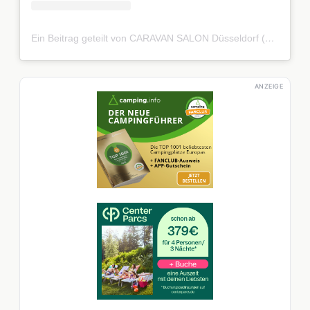
Ein Beitrag geteilt von CARAVAN SALON Düsseldorf (@caravan_salon_dus)
ANZEIGE