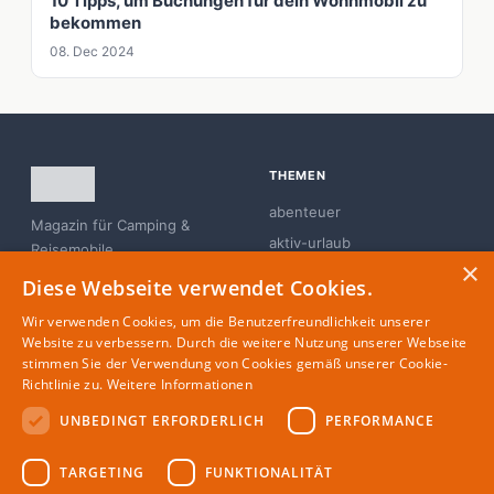
10 Tipps, um Buchungen für dein Wohnmobil zu
bekommen
08. Dec 2024
THEMEN
abenteuer
Magazin für Camping &
aktiv-urlaub
Reisemobile
×
branchen-news
Diese Webseite verwendet Cookies.
campingplatz
Wir verwenden Cookies, um die Benutzerfreundlichkeit unserer
familie
Website zu verbessern. Durch die weitere Nutzung unserer Webseite
stimmen Sie der Verwendung von Cookies gemäß unserer Cookie-
glamping
Richtlinie zu.
Weitere Informationen
UNBEDINGT ERFORDERLICH
PERFORMANCE
MAGAZIN
RECHTLICHES
TARGETING
FUNKTIONALITÄT
Partner
Impressum