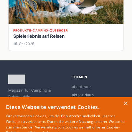
PRODUKTE-CAMPING-ZUBEHOER
Spielerlebnis auf Reisen
15. Oct 2025
THEMEN
abenteuer
Magazin für Camping &
aktiv-urlaub
Reisemobile
×
branchen-news
Diese Webseite verwendet Cookies.
campingplatz
Wir verwenden Cookies, um die Benutzerfreundlichkeit unserer
familie
Website zu verbessern. Durch die weitere Nutzung unserer Webseite
stimmen Sie der Verwendung von Cookies gemäß unserer Cookie-
glamping