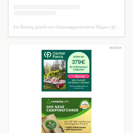
Ein Beitrag geteilt von Ostseeappartements Rügen (@ostseeappartements_ruegen)
ANZEIGE