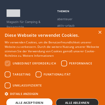
THEMEN
abenteuer
Magazin für Camping &
aktiv-urlaub
Reisemobile
×
branchen-news
Diese Webseite verwendet Cookies.
campingplatz
Wir verwenden Cookies, um die Benutzerfreundlichkeit unserer
familie
Website zu verbessern. Durch die weitere Nutzung unserer Webseite
stimmen Sie der Verwendung von Cookies gemäß unserer Cookie-
glamping
Richtlinie zu.
Weitere Informationen
UNBEDINGT ERFORDERLICH
PERFORMANCE
MAGAZIN
RECHTLICHES
TARGETING
FUNKTIONALITÄT
Partner
Impressum
Redaktion
Datenschutz
UNKLASSIFIZIERTE
Autoren
DETAILS ANZEIGEN
ALLE AKZEPTIEREN
ALLE ABLEHNEN