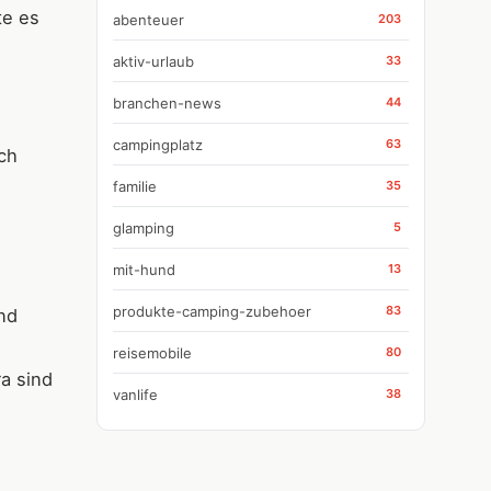
te es
abenteuer
203
aktiv-urlaub
33
branchen-news
44
campingplatz
63
ich
familie
35
glamping
5
mit-hund
13
produkte-camping-zubehoer
83
nd
reisemobile
80
ra sind
vanlife
38