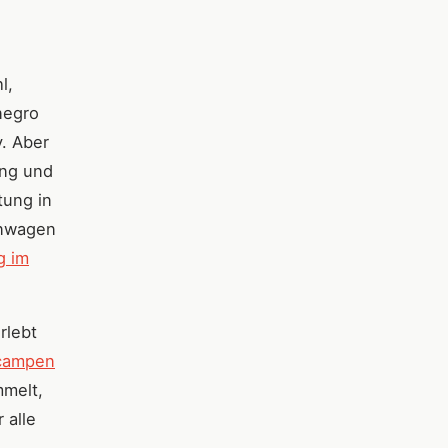
l,
negro
v. Aber
ung und
tung in
hnwagen
g im
rlebt
campen
mmelt,
 alle