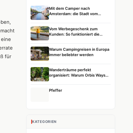
Mit dem Camper nach
Amsterdam: die Stadt vom
Wasser aus entdecken
eben,
Vom Werbegeschenk zum
gemacht
Kunden: So funktioniert die
 eine
Customer Journey
errate
Warum Campingreisen in Europa
immer beliebter werden
ß für
Wanderträume perfekt
organisiert: Warum Orbis Ways
die erste Wahl für Naturreisen ist
Pfeffer
KATEGORIEN