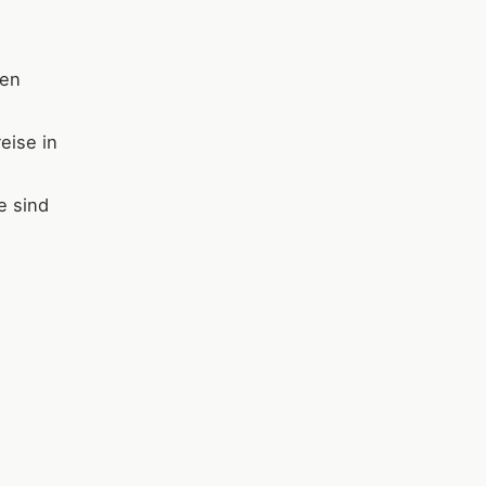
hen
eise in
e sind