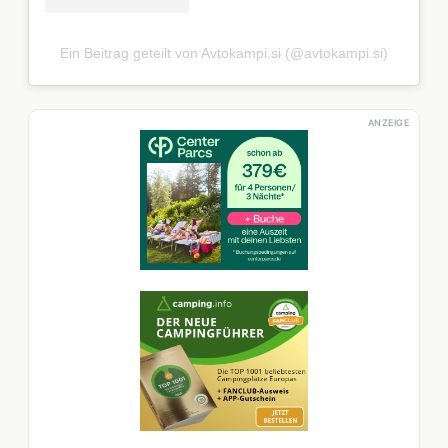
Ein Beitrag geteilt von Avtokampi.si (@avtokampi.si)
ANZEIGE