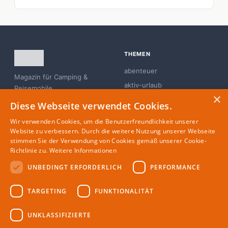
THEMEN
abenteuer
Magazin für Camping &
aktiv-urlaub
Reisemobile
×
branchen-news
Diese Webseite verwendet Cookies.
campingplatz
Wir verwenden Cookies, um die Benutzerfreundlichkeit unserer
familie
Website zu verbessern. Durch die weitere Nutzung unserer Webseite
stimmen Sie der Verwendung von Cookies gemäß unserer Cookie-
glamping
Richtlinie zu.
Weitere Informationen
UNBEDINGT ERFORDERLICH
PERFORMANCE
MAGAZIN
RECHTLICHES
TARGETING
FUNKTIONALITÄT
Partner
Impressum
Redaktion
Datenschutz
UNKLASSIFIZIERTE
Autoren