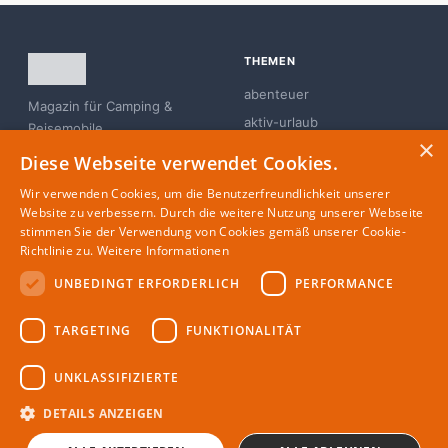
THEMEN
abenteuer
Magazin für Camping &
aktiv-urlaub
Reisemobile
×
branchen-news
Diese Webseite verwendet Cookies.
campingplatz
Wir verwenden Cookies, um die Benutzerfreundlichkeit unserer
familie
Website zu verbessern. Durch die weitere Nutzung unserer Webseite
stimmen Sie der Verwendung von Cookies gemäß unserer Cookie-
glamping
Richtlinie zu.
Weitere Informationen
UNBEDINGT ERFORDERLICH
PERFORMANCE
MAGAZIN
RECHTLICHES
TARGETING
FUNKTIONALITÄT
Partner
Impressum
Redaktion
Datenschutz
UNKLASSIFIZIERTE
Autoren
DETAILS ANZEIGEN