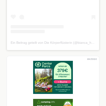
Ein Beitrag geteilt von Die Körperflüsterin (@bianca_helmeke)
ANZEIGE