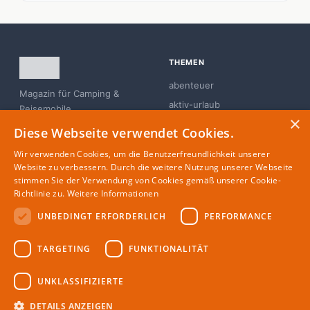
THEMEN
abenteuer
Magazin für Camping &
aktiv-urlaub
Reisemobile
×
branchen-news
Diese Webseite verwendet Cookies.
campingplatz
Wir verwenden Cookies, um die Benutzerfreundlichkeit unserer
familie
Website zu verbessern. Durch die weitere Nutzung unserer Webseite
stimmen Sie der Verwendung von Cookies gemäß unserer Cookie-
glamping
Richtlinie zu.
Weitere Informationen
UNBEDINGT ERFORDERLICH
PERFORMANCE
MAGAZIN
RECHTLICHES
TARGETING
FUNKTIONALITÄT
Partner
Impressum
Redaktion
Datenschutz
UNKLASSIFIZIERTE
Autoren
DETAILS ANZEIGEN