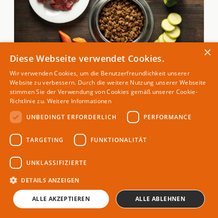
×
Diese Webseite verwendet Cookies.
Wir verwenden Cookies, um die Benutzerfreundlichkeit unserer
Website zu verbessern. Durch die weitere Nutzung unserer Webseite
stimmen Sie der Verwendung von Cookies gemäß unserer Cookie-
FAMILIE
Richtlinie zu.
Weitere Informationen
Camping mit Hund: Das richtige Futter für
unterwegs
UNBEDINGT ERFORDERLICH
PERFORMANCE
10. Jun 2025
TARGETING
FUNKTIONALITÄT
UNKLASSIFIZIERTE
DETAILS ANZEIGEN
ALLE AKZEPTIEREN
ALLE ABLEHNEN